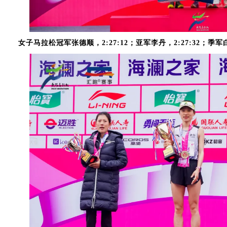
女子马拉松冠军张德顺，2:27:12；亚军李丹，2:27:32；季军白