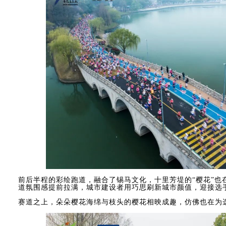
前后半程的彩绘跑道，融合了锡马文化，十里芳堤的“樱花”也
道氛围感提前拉满，城市建设者用巧思刷新城市颜值，迎接选
赛道之上，朵朵樱花海绵与枝头的樱花相映成趣，仿佛也在为