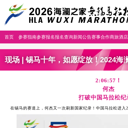
首页
参赛指南
参赛报名
报名查询
新闻公告
赛事合作
商旅酒店
现场 | 锡马十年，如愿绽放！202
2:06:57！
何杰
打破中国马拉松纪
在锡马的赛道上，何杰又一次刷新国家纪录！中国马拉松进入2