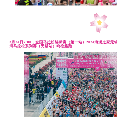
3月24日7:00，全国马拉松锦标赛（第一站）2024海澜之家
河马拉松系列赛（无锡站）鸣枪起跑！