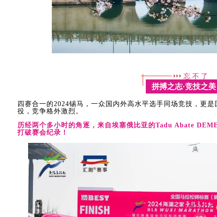
忘 不 了
拼搏之志·竞技之美
四赛合一的2024锡马，一众国内外高水平选手同场竞技，更
役，竞争格外激烈。
历经两个多小时的角逐，
来自埃塞俄比亚的Tadu Abate DE
打破赛会纪录！