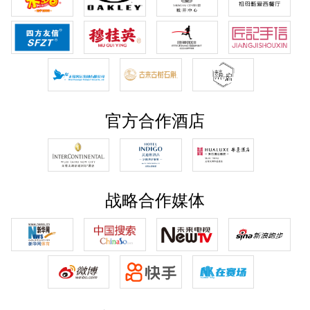
官方合作酒店
战略合作媒体