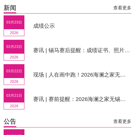
新闻
查看更多
03月23日
成绩公示
2026
03月23日
赛讯 | 锡马赛后提醒：成绩证书、照片
2026
下载、参赛包邮寄、发票开具、赛后申
03月22日
领……
现场 | 人在画中跑！2026海澜之家无锡
2026
马拉松暨大运河马拉松系列赛（无锡
03月21日
站）鸣枪起跑
赛讯 | 赛前提醒：2026海澜之家无锡马
2026
拉松明日起跑！
公告
查看更多