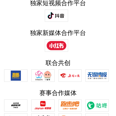
独家短视频合作平台
独家新媒体合作平台
联合共创
赛事合作媒体