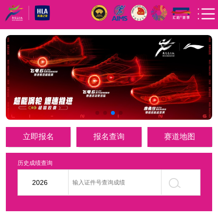
立即报名
报名查询
赛道地图
历史成绩查询
2026