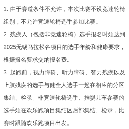
1. 由于赛道条件不允许，本次比赛不设竞速轮椅
组别，不允许竞速轮椅选手参加比赛。
2. 残疾人（包括非竞速轮椅）选手报名时须达到
2025无锡马拉松各项目的选手年龄和健康要求，
根据报名要求交纳报名费。
3. 起跑前，视力障碍、听力障碍、智力残疾以及
上肢残疾的选手与健全人选手一起在相应的分区
集结、检录。非竞速轮椅选手、推婴儿车参赛的
选手须在欢乐跑项目集结区后部集结、检录，比
赛时跟随欢乐跑项目出发。