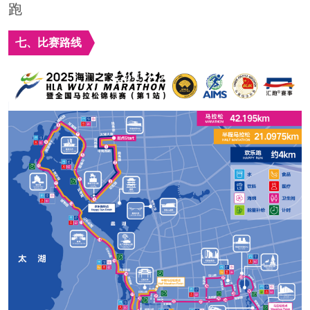
跑
七、比赛路线