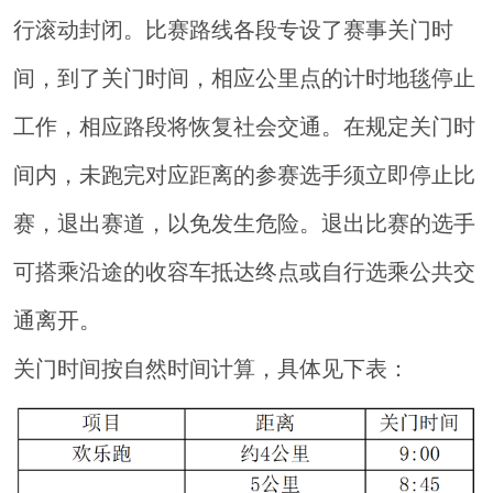
行滚动封闭。比赛路线各段专设了赛事关门时
间，到了关门时间，相应公里点的计时地毯停止
工作，相应路段将恢复社会交通。在规定关门时
间内，未跑完对应距离的参赛选手须立即停止比
赛，退出赛道，以免发生危险。退出比赛的选手
可搭乘沿途的收容车抵达终点或自行选乘公共交
通离开。
关门时间按自然时间计算，具体见下表：