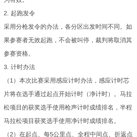
2. 起跑发令
采用分枪发令的办法，各分区出发时间不同。如
果参赛者无效起跑，不会被叫停，裁判将取消其
参赛资格。
3. 计时办法
（1）本次比赛采用感应计时办法，感应计时芯
片将在选手通过起点开始计时（净计时）。马拉
松项目的获奖选手使用枪声计时成绩排名，半程
马拉松项目获奖选手使用净计时成绩排名。
（2）在起点、每5公里点、全程中间点、折返点