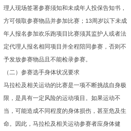
理人现场签署参赛须知和未成年人投保告知书，
方可领取参赛物品并参加比赛；13周岁以下未成
年人报名参加欢乐跑项目比赛须其监护人或者法
定代理人报名相同项目并全程陪同参赛，否则不
予发放参赛物品且不能检录参赛。
（二）参赛选手身体状况要求
马拉松及相关运动的比赛是一项不断挑战自身极
限，是具有一定风险的运动项目。如果运动不
当，可能造成不同程度的身体损伤，甚至危及生
命。因此，马拉松及相关运动参赛者应身体健