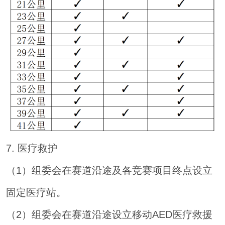
7. 医疗救护
（1）组委会在赛道沿途及各竞赛项目终点设立
固定医疗站。
（2）组委会在赛道沿途设立移动AED医疗救援