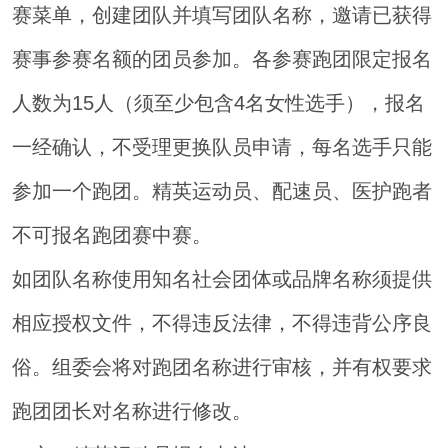
赛菜单，创建团队并填写团队名称，邀请已获得
赛事参赛名额的团员参加。各参赛跑团限定报名
人数为15人（须至少包含4名女性选手），报名
一经确认，不受理更换队员申请，每名选手只能
参加一个跑团。精英运动员、配速员、医护跑者
不可报名跑团赛中赛。
如团队名称使用知名社会团体或品牌名称须提供
相应授权文件，不得违反法律，不得违背公序良
俗。组委会将对跑团名称进行审核，并有权要求
跑团团长对名称进行修改。