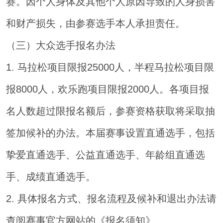
赛。因个人身体及其他个人原因导致的人身损害
和财产损失，由参赛选手本人承担责任。
（三）大众选手报名办法
1. 马拉松项目限报25000人，半程马拉松项目限
报8000人，欢乐跑项目限报2000人。各项目报
名人数超过限报名额后，参赛资格获取将采取抽
签加候补的办法。本届赛事设置直通选手，包括
挚爱直通选手、公益直通选手、年龄组直通选
手、成绩直通选手。
2. 具体报名方式、报名流程及候补和退出办法请
查阅赛事官方网站的《报名须知》。