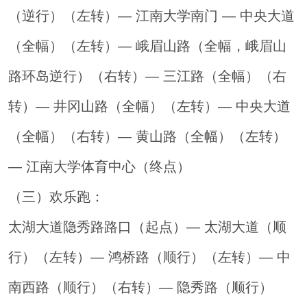
（逆行）（左转）— 江南大学南门 — 中央大道
（全幅）（左转）— 峨眉山路（全幅，峨眉山
路环岛逆行）（右转）— 三江路（全幅）（右
转）— 井冈山路（全幅）（左转）— 中央大道
（全幅）（右转）— 黄山路（全幅）（左转）
— 江南大学体育中心（终点）
（三）欢乐跑：
太湖大道隐秀路路口（起点）— 太湖大道（顺
行）（左转）— 鸿桥路（顺行）（左转）— 中
南西路（顺行）（右转）— 隐秀路（顺行）