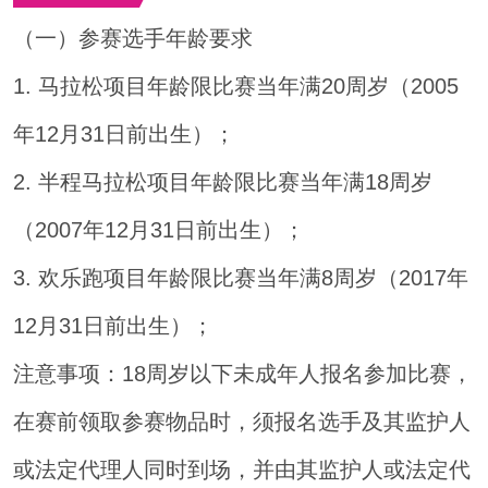
（一）参赛选手年龄要求
1. 马拉松项目年龄限比赛当年满20周岁（2005
年12月31日前出生）；
2. 半程马拉松项目年龄限比赛当年满18周岁
（2007年12月31日前出生）；
3. 欢乐跑项目年龄限比赛当年满8周岁（2017年
12月31日前出生）；
注意事项：18周岁以下未成年人报名参加比赛，
在赛前领取参赛物品时，须报名选手及其监护人
或法定代理人同时到场，并由其监护人或法定代