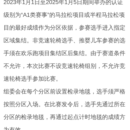
2023年1月1日至2025年1月5日期间举办的认证
级别为“A1类赛事”的马拉松项目或半程马拉松项
目的最好成绩作为分区依据，参赛选手进入指定
区域集结。非竞速轮椅选手、推婴儿车参赛的选
手须在欢乐跑项目集结区后集结。由于赛道条件
不允许，本次比赛不设竞速轮椅组别，不允许竞
速轮椅选手参加比赛。
组委会在每个分区前设置检录地毯，选手须严格
按照分区入场。在比赛发令后，选手先通过所在
分区的检录地毯，再通过起点计时地毯的成绩方
为有效。