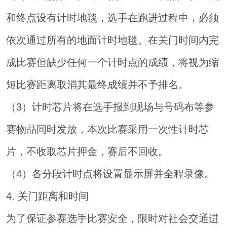
和终点设有计时地毯，选手在跑进过程中，必须
依次通过所有的地面计时地毯。在关门时间内完
成比赛但缺少任何一个计时点的成绩，将视为缩
短比赛距离取消其最终成绩并不予排名。
（3）计时芯片将在选手报到现场与号码布等参
赛物品同时发放，本次比赛采用一次性计时芯
片，不收取芯片押金，赛后不回收。
（4）各分段计时点将设置显示屏并全程录像。
4. 关门距离和时间
为了保证参赛选手比赛安全，限时对社会交通进